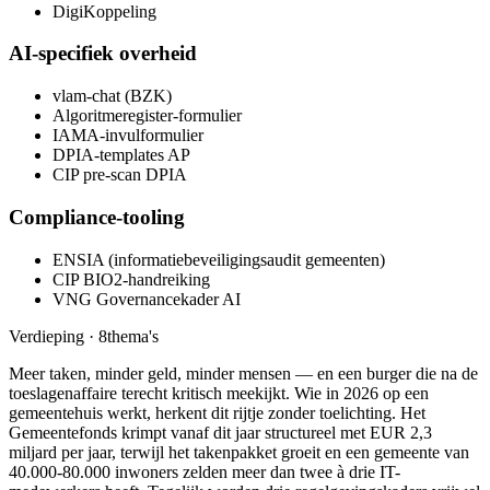
DigiKoppeling
AI-specifiek overheid
vlam-chat (BZK)
Algoritmeregister-formulier
IAMA-invulformulier
DPIA-templates AP
CIP pre-scan DPIA
Compliance-tooling
ENSIA (informatiebeveiligingsaudit gemeenten)
CIP BIO2-handreiking
VNG Governancekader AI
Verdieping ·
8
thema's
Meer taken, minder geld, minder mensen — en een burger die na de
toeslagenaffaire terecht kritisch meekijkt. Wie in 2026 op een
gemeentehuis werkt, herkent dit rijtje zonder toelichting. Het
Gemeentefonds krimpt vanaf dit jaar structureel met EUR 2,3
miljard per jaar, terwijl het takenpakket groeit en een gemeente van
40.000-80.000 inwoners zelden meer dan twee à drie IT-