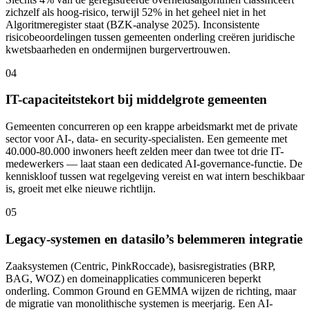
zichzelf als hoog-risico, terwijl 52% in het geheel niet in het
Algoritmeregister staat (BZK-analyse 2025). Inconsistente
risicobeoordelingen tussen gemeenten onderling creëren juridische
kwetsbaarheden en ondermijnen burgervertrouwen.
04
IT-capaciteitstekort bij middelgrote gemeenten
Gemeenten concurreren op een krappe arbeidsmarkt met de private
sector voor AI-, data- en security-specialisten. Een gemeente met
40.000-80.000 inwoners heeft zelden meer dan twee tot drie IT-
medewerkers — laat staan een dedicated AI-governance-functie. De
kenniskloof tussen wat regelgeving vereist en wat intern beschikbaar
is, groeit met elke nieuwe richtlijn.
05
Legacy-systemen en datasilo’s belemmeren integratie
Zaaksystemen (Centric, PinkRoccade), basisregistraties (BRP,
BAG, WOZ) en domeinapplicaties communiceren beperkt
onderling. Common Ground en GEMMA wijzen de richting, maar
de migratie van monolithische systemen is meerjarig. Een AI-