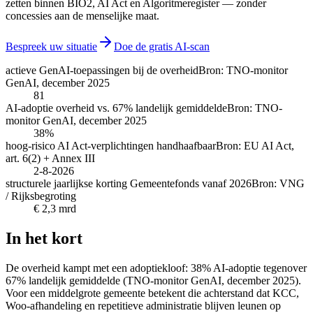
zetten binnen BIO2, AI Act en Algoritmeregister — zonder
concessies aan de menselijke maat.
Bespreek uw situatie
Doe de gratis AI-scan
actieve GenAI-toepassingen bij de overheid
Bron:
TNO-monitor
GenAI, december 2025
81
AI-adoptie overheid vs. 67% landelijk gemiddelde
Bron:
TNO-
monitor GenAI, december 2025
38%
hoog-risico AI Act-verplichtingen handhaafbaar
Bron:
EU AI Act,
art. 6(2) + Annex III
2-8-2026
structurele jaarlijkse korting Gemeentefonds vanaf 2026
Bron:
VNG
/ Rijksbegroting
€ 2,3 mrd
In het kort
De overheid kampt met een adoptiekloof: 38% AI-adoptie tegenover
67% landelijk gemiddelde (TNO-monitor GenAI, december 2025).
Voor een middelgrote gemeente betekent die achterstand dat KCC,
Woo-afhandeling en repetitieve administratie blijven leunen op