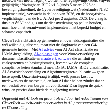
medewerkers heeft. Tegelijk worden drie regelgevingskaders vrijwel
gelijktijdig afdwingbaar: BIO2 v1.3 (sinds 5 maart 2026 de
beveiligingsbaseline), de Cyberbeveiligingswet (Nederlandse NIS2-
implementatie), verwacht in de loop van 2026, en de hoog-risico-
verplichtingen van de EU AI Act per 2 augustus 2026. De vraag is
dus niet óf AI nodig is om de dienstverlening op peil te houden,
maar hoe u het verantwoord implementeert met beperkt budget en
schaarse capaciteit.
CleverTech richt zich op gemeenten en overheidsorganisaties die
wél willen digitaliseren, maar niet de slagkracht van een G4-
gemeente hebben. Met
AI-advies
voor AI Act-classificatie en
IAMA-begeleiding,
AI-oplossingen
voor Woo-verwerking en
documentclassificatie en
maatwerk software
die aansluit op
zaaksystemen en basisregistraties, leveren we de complete
compliance-keten standaard mee: DPIA, IAMA, BIO2-classificatie,
AI Act-risicobeoordeling en Algoritmeregister-publicatie — geen
losse upsell. Onze startvraag is altijd: welk proces kost uw
medewerkers de meeste tijd, en kan AI daar helpen zónder dat er
een besluit over een burger uit voortkomt? Daar liggen de quick
wins, en precies daar biedt de regelgeving ruimte.
Opgesteld met AI-tools en gecontroleerd door het redactieteam van
CleverTech — tech-leads met ervaring in AI, procesautomatisering
en IT-consulting.