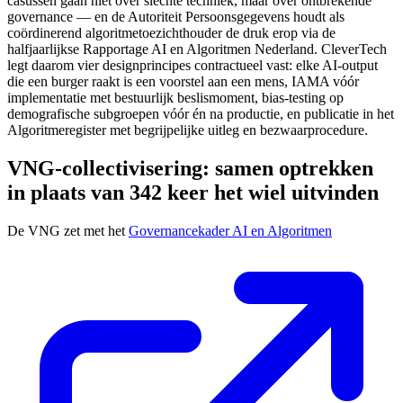
casussen gaan niet over slechte techniek, maar over ontbrekende
governance — en de Autoriteit Persoonsgegevens houdt als
coördinerend algoritmetoezichthouder de druk erop via de
halfjaarlijkse Rapportage AI en Algoritmen Nederland. CleverTech
legt daarom vier designprincipes contractueel vast: elke AI-output
die een burger raakt is een voorstel aan een mens, IAMA vóór
implementatie met bestuurlijk beslismoment, bias-testing op
demografische subgroepen vóór én na productie, en publicatie in het
Algoritmeregister met begrijpelijke uitleg en bezwaarprocedure.
VNG-collectivisering: samen optrekken
in plaats van 342 keer het wiel uitvinden
De VNG zet met het
Governancekader AI en Algoritmen