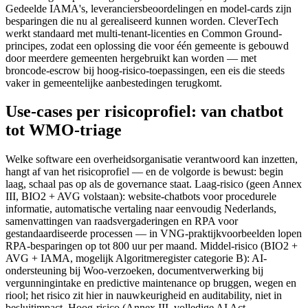
Gedeelde IAMA's, leveranciersbeoordelingen en model-cards zijn
besparingen die nu al gerealiseerd kunnen worden. CleverTech
werkt standaard met multi-tenant-licenties en Common Ground-
principes, zodat een oplossing die voor één gemeente is gebouwd
door meerdere gemeenten hergebruikt kan worden — met
broncode-escrow bij hoog-risico-toepassingen, een eis die steeds
vaker in gemeentelijke aanbestedingen terugkomt.
Use-cases per risicoprofiel: van chatbot
tot WMO-triage
Welke software een overheidsorganisatie verantwoord kan inzetten,
hangt af van het risicoprofiel — en de volgorde is bewust: begin
laag, schaal pas op als de governance staat. Laag-risico (geen Annex
III, BIO2 + AVG volstaan): website-chatbots voor procedurele
informatie, automatische vertaling naar eenvoudig Nederlands,
samenvattingen van raadsvergaderingen en RPA voor
gestandaardiseerde processen — in VNG-praktijkvoorbeelden lopen
RPA-besparingen op tot 800 uur per maand. Middel-risico (BIO2 +
AVG + IAMA, mogelijk Algoritmeregister categorie B): AI-
ondersteuning bij Woo-verzoeken, documentverwerking bij
vergunningintake en predictive maintenance op bruggen, wegen en
riool; het risico zit hier in nauwkeurigheid en auditability, niet in
besluitimpact. Hoog-risico (Annex III, volledige AI Act-