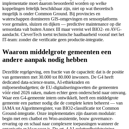
implementatie moet daarom beoordeeld worden op welke
koppelingen feitelijk beschikbaar zijn, niet op wat theoretisch
mogelijk is onder Common Ground. Bij provincies en
waterschappen domineren GIS-omgevingen en sensorplatforms
voor gemalen, sluizen en dijken — predictive maintenance op die
sensordata valt buiten Annex III maar vereist wel BIO2- en AVG-
aandacht. CleverTech toetst technische haalbaarheid vooraf met het
IT-team: zonder die verificatie geen productie-integratie.
Waarom middelgrote gemeenten een
andere aanpak nodig hebben
Dezelfde regelgeving, een fractie van de capaciteit: dat is de positie
van gemeenten met 30.000 tot 80.000 inwoners. De G4 heeft
dedicated data-science-teams, AI-ethiekraden en
miljoenenbudgetten; de EU-digitaliseringswetten die gemeenten
vóór eind 2026 raken, maken echter geen onderscheid naar omvang.
Waar een G4-gemeente intern ontwikkelt, heeft een middelgrote
gemeente een partner nodig die de complete keten beheerst — van
IAMA tot Algoritmeregister, van BIO2-classificatie tot Common
Ground-integratie. Onze implementaties zijn daarom modulair:
begin met een chatbot en Woo-assistentie, bouw governance-
ervaring op en schaal naar complexere toepassingen wanneer de
organisatie er klaar voor is. De art. 4 AI-geletterdheidstraining