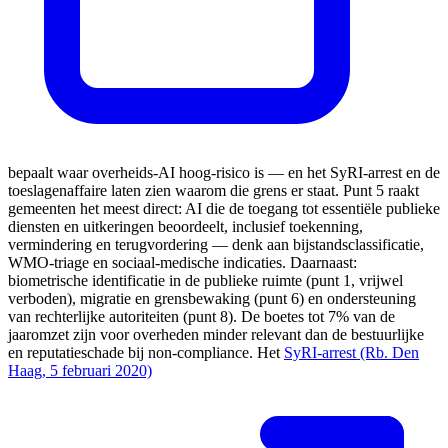
bepaalt waar overheids-AI hoog-risico is — en het SyRI-arrest en de
toeslagenaffaire laten zien waarom die grens er staat. Punt 5 raakt
gemeenten het meest direct: AI die de toegang tot essentiële publieke
diensten en uitkeringen beoordeelt, inclusief toekenning,
vermindering en terugvordering — denk aan bijstandsclassificatie,
WMO-triage en sociaal-medische indicaties. Daarnaast:
biometrische identificatie in de publieke ruimte (punt 1, vrijwel
verboden), migratie en grensbewaking (punt 6) en ondersteuning
van rechterlijke autoriteiten (punt 8). De boetes tot 7% van de
jaaromzet zijn voor overheden minder relevant dan de bestuurlijke
en reputatieschade bij non-compliance. Het
SyRI-arrest (Rb. Den
Haag, 5 februari 2020)